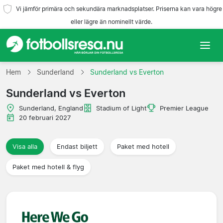
Vi jämför primära och sekundära marknadsplatser. Priserna kan vara högre
eller lägre än nominellt värde.
Hem
Hem
Sunderland
Sunderland vs Everton
Sunderland vs Everton
Lag
Sunderland, England
Stadium of Light
Premier League
Ligor
20 februari 2027
Resebyråer
Visa alla
Endast biljett
Paket med hotell
Paket med hotell & flyg