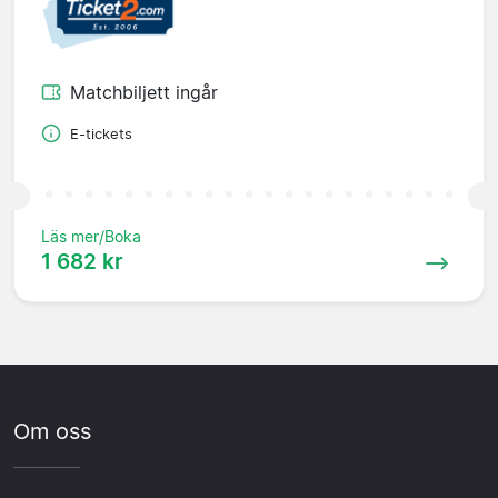
Matchbiljett ingår
E-tickets
Läs mer/Boka
1 682 kr
Om oss