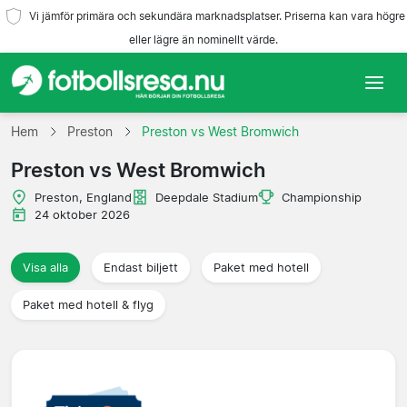
Vi jämför primära och sekundära marknadsplatser. Priserna kan vara högre
eller lägre än nominellt värde.
Hem
Hem
Preston
Preston vs West Bromwich
Preston vs West Bromwich
Lag
Preston, England
Deepdale Stadium
Championship
Ligor
24 oktober 2026
Resebyråer
Visa alla
Endast biljett
Paket med hotell
Paket med hotell & flyg