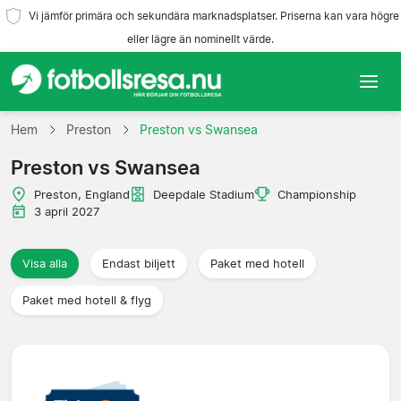
Vi jämför primära och sekundära marknadsplatser. Priserna kan vara högre
eller lägre än nominellt värde.
Hem
Hem
Preston
Preston vs Swansea
Preston vs Swansea
Lag
Preston, England
Deepdale Stadium
Championship
Ligor
3 april 2027
Resebyråer
Visa alla
Endast biljett
Paket med hotell
Paket med hotell & flyg