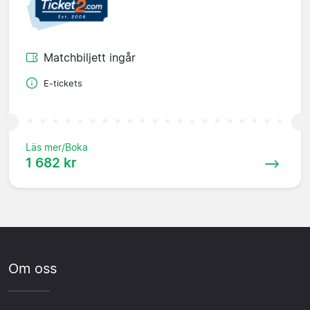
Matchbiljett ingår
E-tickets
Läs mer/Boka
1 682 kr
Om oss