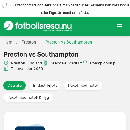
Vi jämför primära och sekundära marknadsplatser. Priserna kan vara högre
eller lägre än nominellt värde.
Hem
Hem
Preston
Preston vs Southampton
Preston vs Southampton
Lag
Preston, England
Deepdale Stadium
Championship
Ligor
7 november 2026
Resebyråer
Visa alla
Endast biljett
Paket med hotell
Paket med hotell & flyg