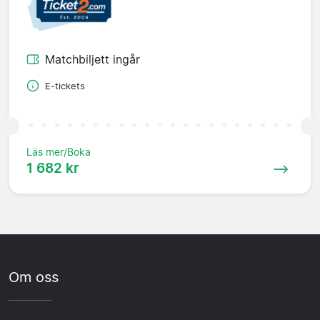
Matchbiljett ingår
E-tickets
Läs mer/Boka
1 682 kr
Om oss