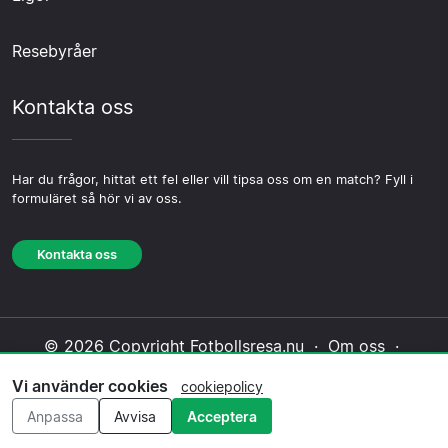
Resebyråer
Kontakta oss
Har du frågor, hittat ett fel eller vill tipsa oss om en match? Fyll i
formuläret så hör vi av oss.
Kontakta oss
© 2026 Copyright Fotbollsresa.nu ·
Om oss
·
Kontakta oss
·
Integritetspolicy
·
Cookiepolicy
·
Vi använder cookies
cookiepolicy
Redaktionell policy
Anpassa
Avvisa
Acceptera