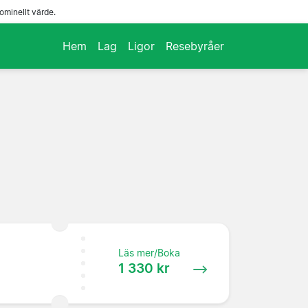
ominellt värde.
Hem
Lag
Ligor
Resebyråer
Läs mer/Boka
1 330 kr