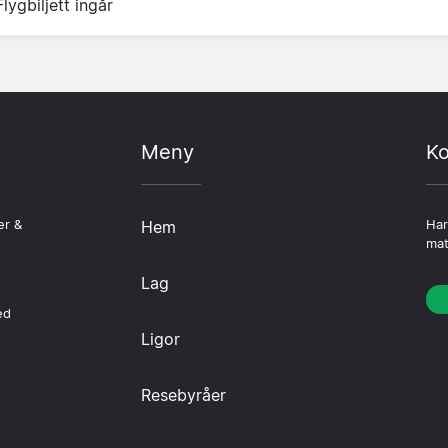
Flygbiljett ingår
Meny
Ko
er &
Hem
Har
mat
Lag
ed
Ligor
Resebyråer