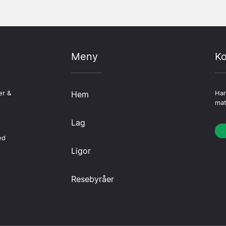
Meny
Ko
er &
Hem
Har
mat
Lag
ed
Ligor
Resebyråer