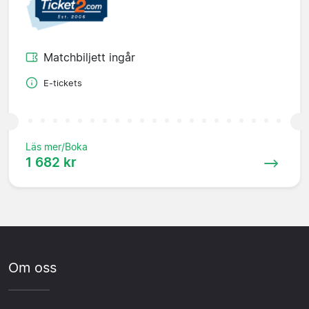
Matchbiljett ingår
E-tickets
Läs mer/Boka
1 682 kr
Om oss