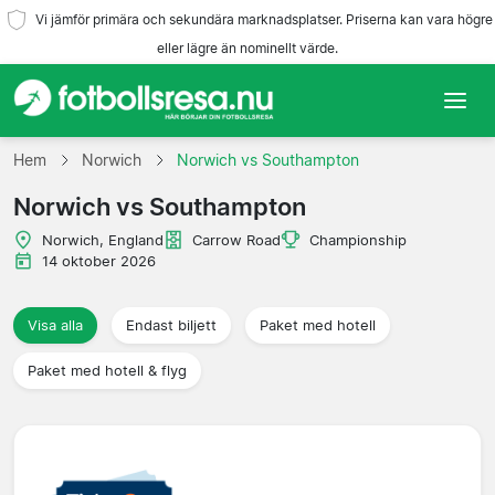
Vi jämför primära och sekundära marknadsplatser. Priserna kan vara högre
eller lägre än nominellt värde.
Hem
Hem
Norwich
Norwich vs Southampton
Norwich vs Southampton
Lag
Norwich, England
Carrow Road
Championship
Ligor
14 oktober 2026
Resebyråer
Visa alla
Endast biljett
Paket med hotell
Paket med hotell & flyg