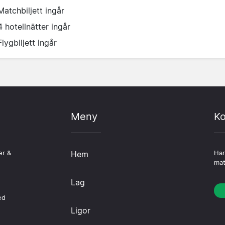
Matchbiljett ingår
4 hotellnätter ingår
Flygbiljett ingår
Meny
Ko
er &
Hem
Har
mat
Lag
ed
Ligor