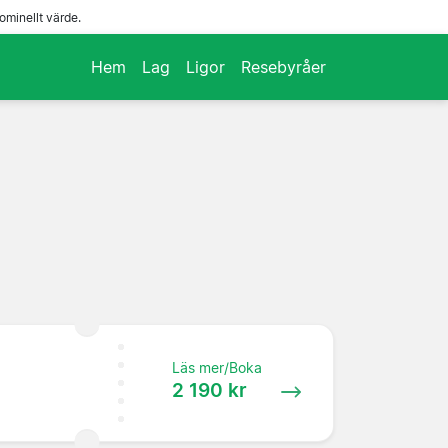
ominellt värde.
Hem
Lag
Ligor
Resebyråer
Läs mer/Boka
2 190 kr