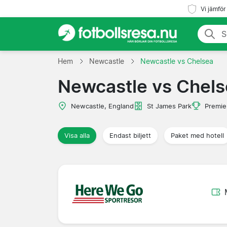
Vi jämför
Hem
Newcastle
Newcastle vs Chelsea
Newcastle vs Chels
Newcastle, England
St James Park
Premie
Visa alla
Endast biljett
Paket med hotell