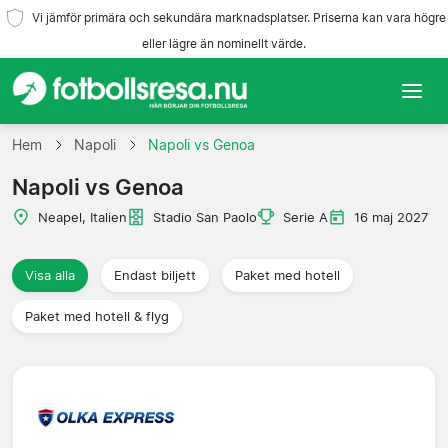
Vi jämför primära och sekundära marknadsplatser. Priserna kan vara högre
eller lägre än nominellt värde.
Hem
Hem
Napoli
Napoli vs Genoa
Napoli vs Genoa
Lag
Neapel, Italien
Stadio San Paolo
Serie A
16 maj 2027
Ligor
Visa alla
Endast biljett
Paket med hotell
Resebyråer
Paket med hotell & flyg