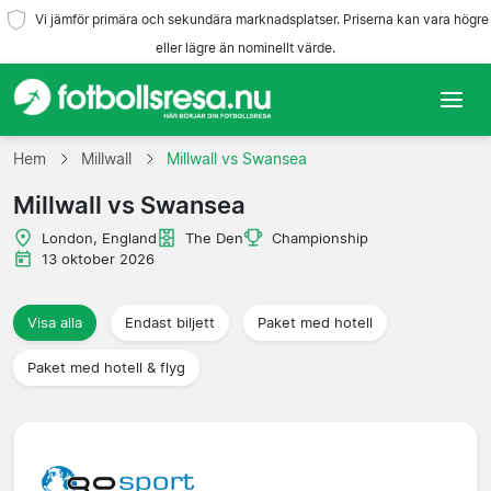
Vi jämför primära och sekundära marknadsplatser. Priserna kan vara högre
eller lägre än nominellt värde.
Hem
Hem
Millwall
Millwall vs Swansea
Millwall vs Swansea
Lag
London, England
The Den
Championship
Ligor
13 oktober 2026
Resebyråer
Visa alla
Endast biljett
Paket med hotell
Paket med hotell & flyg