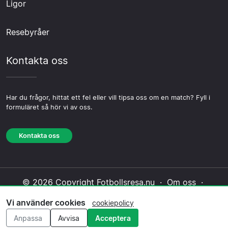
Ligor
Resebyråer
Kontakta oss
Har du frågor, hittat ett fel eller vill tipsa oss om en match? Fyll i
formuläret så hör vi av oss.
Kontakta oss
© 2026 Copyright Fotbollsresa.nu ·
Om oss
·
Kontakta oss
·
Integritetspolicy
·
Cookiepolicy
·
Vi använder cookies
cookiepolicy
Redaktionell policy
Anpassa
Avvisa
Acceptera