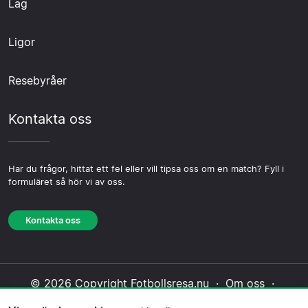
Lag
Ligor
Resebyråer
Kontakta oss
Har du frågor, hittat ett fel eller vill tipsa oss om en match? Fyll i
formuläret så hör vi av oss.
Kontakta oss
© 2026 Copyright Fotbollsresa.nu ·
Om oss
·
Kontakta oss
·
Integritetspolicy
·
Cookiepolicy
·