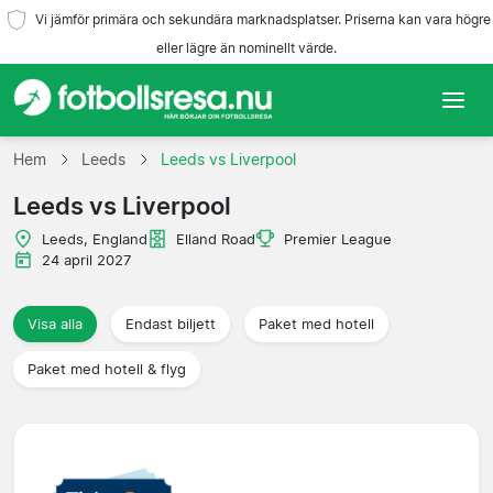
Vi jämför primära och sekundära marknadsplatser. Priserna kan vara högre
eller lägre än nominellt värde.
Hem
Hem
Leeds
Leeds vs Liverpool
Leeds vs Liverpool
Lag
Leeds, England
Elland Road
Premier League
Ligor
24 april 2027
Resebyråer
Visa alla
Endast biljett
Paket med hotell
Paket med hotell & flyg