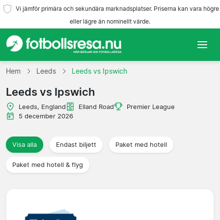
Vi jämför primära och sekundära marknadsplatser. Priserna kan vara högre
eller lägre än nominellt värde.
Hem
Hem
Leeds
Leeds vs Ipswich
Leeds vs Ipswich
Lag
Leeds, England
Elland Road
Premier League
Ligor
5 december 2026
Resebyråer
Visa alla
Endast biljett
Paket med hotell
Paket med hotell & flyg