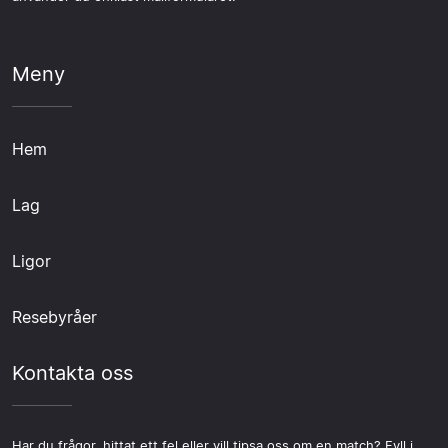
Meny
Hem
Lag
Ligor
Resebyråer
Kontakta oss
Har du frågor, hittat ett fel eller vill tipsa oss om en match? Fyll i