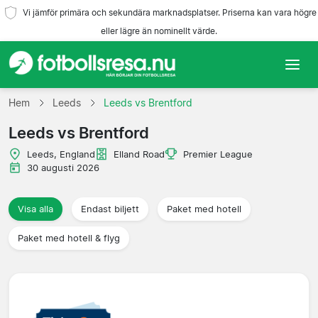
Vi jämför primära och sekundära marknadsplatser. Priserna kan vara högre
eller lägre än nominellt värde.
Hem
Hem
Leeds
Leeds vs Brentford
Leeds vs Brentford
Lag
Leeds, England
Elland Road
Premier League
Ligor
30 augusti 2026
Resebyråer
Visa alla
Endast biljett
Paket med hotell
Paket med hotell & flyg