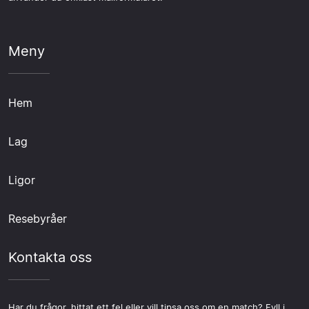
Meny
Hem
Lag
Ligor
Resebyråer
Kontakta oss
Har du frågor, hittat ett fel eller vill tipsa oss om en match? Fyll i