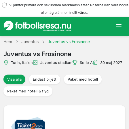
Vi jämför primära och sekundära marknadsplatser. Priserna kan vara högre
eller lägre än nominellt värde.
Hem
Hem
Juventus
Juventus vs Frosinone
Juventus vs Frosinone
Lag
Turin, Italien
Juventus stadium
Serie A
30 maj 2027
Ligor
Visa alla
Endast biljett
Paket med hotell
Resebyråer
Paket med hotell & flyg