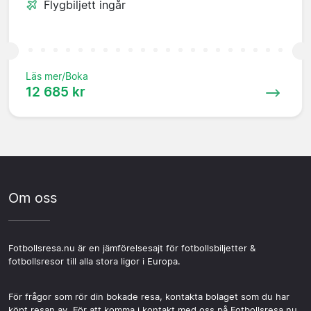
Flygbiljett ingår
Läs mer/Boka
12 685 kr
Om oss
Fotbollsresa.nu är en jämförelsesajt för fotbollsbiljetter &
fotbollsresor till alla stora ligor i Europa.
För frågor som rör din bokade resa, kontakta bolaget som du har
köpt resan av. För att komma i kontakt med oss på Fotbollsresa.nu