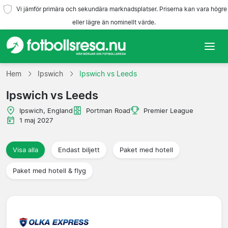
Vi jämför primära och sekundära marknadsplatser. Priserna kan vara högre
eller lägre än nominellt värde.
Hem
Hem
Ipswich
Ipswich vs Leeds
Ipswich vs Leeds
Lag
Ipswich, England
Portman Road
Premier League
Ligor
1 maj 2027
Resebyråer
Visa alla
Endast biljett
Paket med hotell
Paket med hotell & flyg