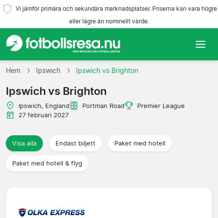
Vi jämför primära och sekundära marknadsplatser. Priserna kan vara högre
eller lägre än nominellt värde.
Hem
Hem
Ipswich
Ipswich vs Brighton
Ipswich vs Brighton
Lag
Ipswich, England
Portman Road
Premier League
Ligor
27 februari 2027
Resebyråer
Visa alla
Endast biljett
Paket med hotell
Paket med hotell & flyg