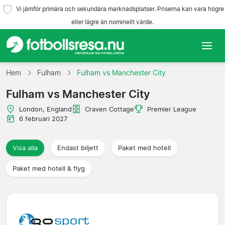
Vi jämför primära och sekundära marknadsplatser. Priserna kan vara högre
eller lägre än nominellt värde.
Hem
Hem
Fulham
Fulham vs Manchester City
Fulham vs Manchester City
Lag
London, England
Craven Cottage
Premier League
Ligor
6 februari 2027
Resebyråer
Visa alla
Endast biljett
Paket med hotell
Paket med hotell & flyg