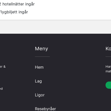
2 hotellnätter ingår
Flygbiljett ingår
Meny
Ko
er &
Hem
Har
mat
Lag
ed
Ligor
Resebyråer