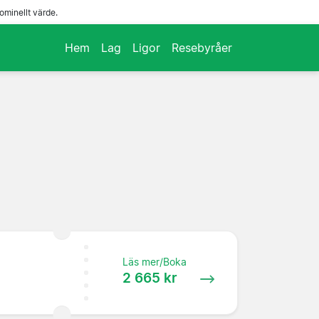
ominellt värde.
Hem
Lag
Ligor
Resebyråer
Läs mer/Boka
2 665 kr