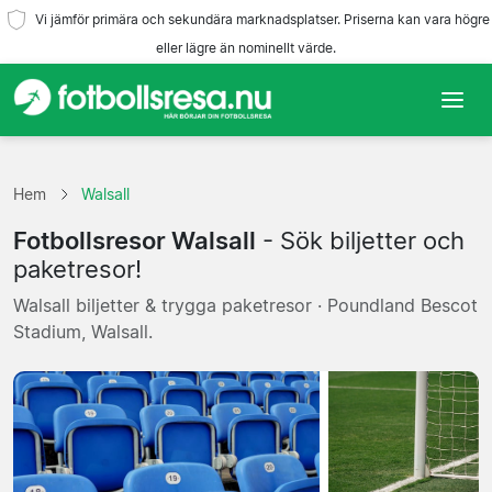
Vi jämför primära och sekundära marknadsplatser. Priserna kan vara högre
eller lägre än nominellt värde.
Hem
Hem
Walsall
Lag
Fotbollsresor Walsall
- Sök biljetter och
Ligor
paketresor!
Walsall biljetter & trygga paketresor · Poundland Bescot
Resebyråer
Stadium, Walsall.