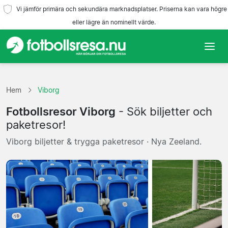
Vi jämför primära och sekundära marknadsplatser. Priserna kan vara högre
eller lägre än nominellt värde.
Hem
Hem
Viborg
Lag
Fotbollsresor Viborg
- Sök biljetter och
Ligor
paketresor!
Viborg biljetter & trygga paketresor · Nya Zeeland.
Resebyråer