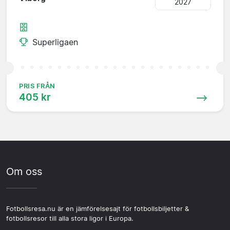
2027
Superligaen
PRIS FRÅN
405 kr
Om oss
Fotbollsresa.nu är en jämförelsesajt för fotbollsbiljetter &
fotbollsresor till alla stora ligor i Europa.