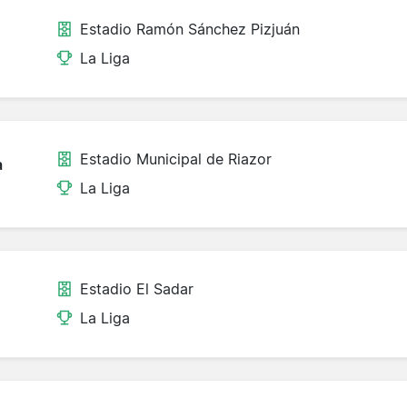
Estadio Ramón Sánchez Pizjuán
La Liga
Estadio Municipal de Riazor
a
La Liga
Estadio El Sadar
La Liga