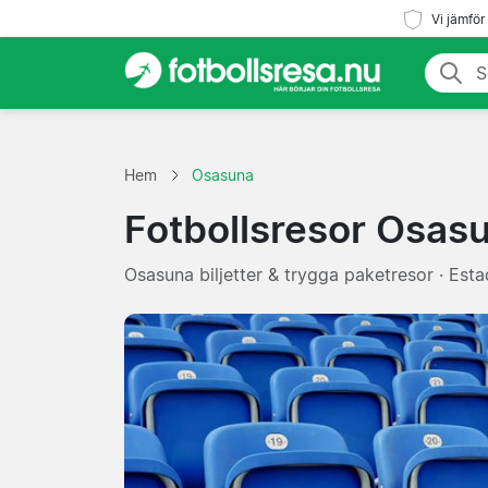
Vi jämför
Hem
Osasuna
Fotbollsresor Osas
Osasuna biljetter & trygga paketresor · Est