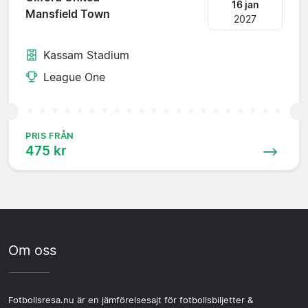
16 jan
Mansfield Town
2027
Kassam Stadium
League One
PRIS FRÅN
475 kr
Om oss
Fotbollsresa.nu är en jämförelsesajt för fotbollsbiljetter &