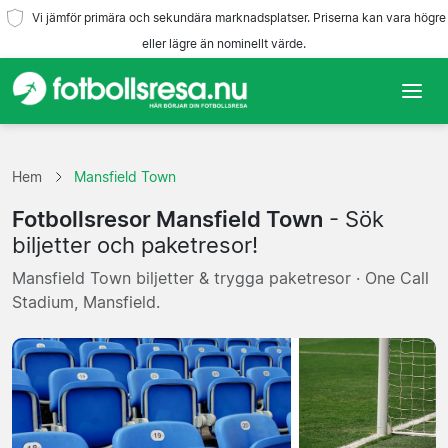
Vi jämför primära och sekundära marknadsplatser. Priserna kan vara högre
eller lägre än nominellt värde.
Hem
Hem
Mansfield Town
Lag
Fotbollsresor Mansfield Town
- Sök
Ligor
biljetter och paketresor!
Mansfield Town biljetter & trygga paketresor · One Call
Resebyråer
Stadium, Mansfield.