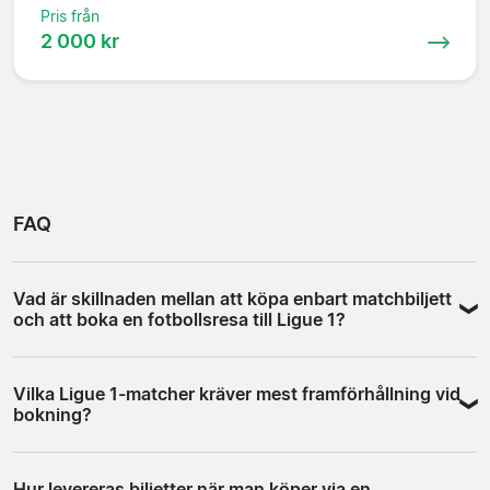
Pris från
2 000 kr
FAQ
Vad är skillnaden mellan att köpa enbart matchbiljett
och att boka en fotbollsresa till Ligue 1?
En fotbollsresa är ett samlat erbjudande där
Vilka Ligue 1-matcher kräver mest framförhållning vid
matchbiljetten kombineras med flyg och hotell, ibland
bokning?
även transfer till arenan. Det förenklar planeringen och
gör att allt är koordinerat kring matchdagen. Det går
Le Classique mellan PSG och Marseille är den match
också att köpa enbart matchbiljetten om du redan har
Hur levereras biljetter när man köper via en