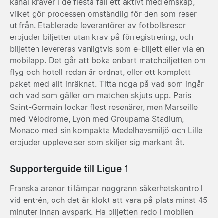
kanal kräver i de flesta fall ett aktivt medlemskap,
vilket gör processen omständlig för den som reser
utifrån. Etablerade leverantörer av fotbollsresor
erbjuder biljetter utan krav på förregistrering, och
biljetten levereras vanligtvis som e-biljett eller via en
mobilapp. Det går att boka enbart matchbiljetten om
flyg och hotell redan är ordnat, eller ett komplett
paket med allt inräknat. Titta noga på vad som ingår
och vad som gäller om matchen skjuts upp.
Paris
Saint-Germain
lockar flest resenärer, men
Marseille
med Vélodrome,
Lyon
med Groupama Stadium,
Monaco
med sin kompakta Medelhavsmiljö och
Lille
erbjuder upplevelser som skiljer sig markant åt.
Supporterguide till Ligue 1
Franska arenor tillämpar noggrann säkerhetskontroll
vid entrén, och det är klokt att vara på plats minst 45
minuter innan avspark. Ha biljetten redo i mobilen