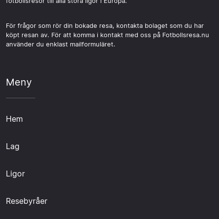
fotbollsresor till alla stora ligor i Europa.
För frågor som rör din bokade resa, kontakta bolaget som du har
köpt resan av. För att komma i kontakt med oss på Fotbollsresa.nu
använder du enklast mailformuläret.
Meny
Hem
Lag
Ligor
Resebyråer