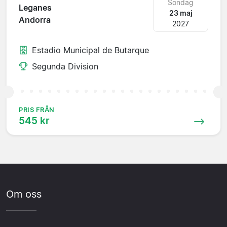
Söndag
Leganes
23 maj
Andorra
2027
Estadio Municipal de Butarque
Segunda Division
PRIS FRÅN
545 kr
Om oss