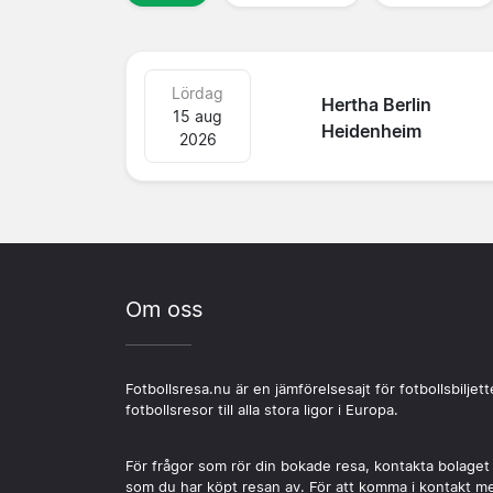
Lördag
Hertha Berlin
15 aug
Heidenheim
2026
Om oss
Fotbollsresa.nu är en jämförelsesajt för fotbollsbiljett
fotbollsresor till alla stora ligor i Europa.
För frågor som rör din bokade resa, kontakta bolaget
som du har köpt resan av. För att komma i kontakt m