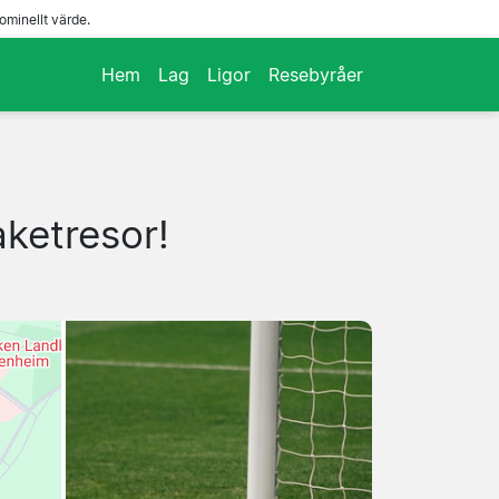
ominellt värde.
Hem
Lag
Ligor
Resebyråer
aketresor!