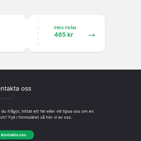
PRIS FRÅN
465 kr
ntakta oss
 du frågor, hittat ett fel eller vill tipsa oss om en
ch? Fyll i formuläret så hör vi av oss.
Kontakta oss