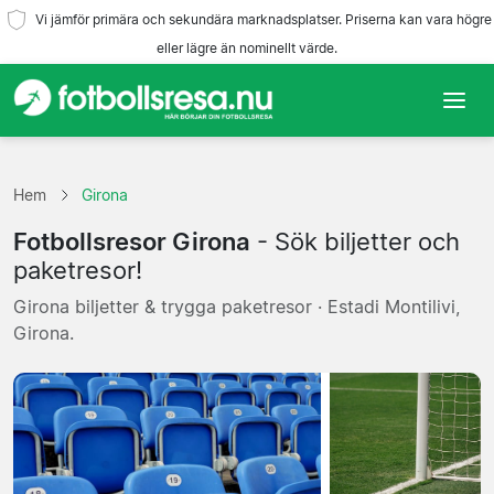
Vi jämför primära och sekundära marknadsplatser. Priserna kan vara högre
eller lägre än nominellt värde.
Hem
Hem
Girona
Lag
Fotbollsresor Girona
- Sök biljetter och
Ligor
paketresor!
Girona biljetter & trygga paketresor · Estadi Montilivi,
Resebyråer
Girona.