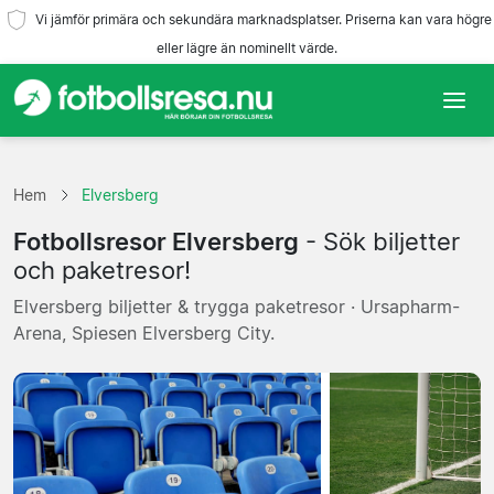
Vi jämför primära och sekundära marknadsplatser. Priserna kan vara högre
eller lägre än nominellt värde.
Hem
Hem
Elversberg
Lag
Fotbollsresor Elversberg
- Sök biljetter
Ligor
och paketresor!
Elversberg biljetter & trygga paketresor · Ursapharm-
Resebyråer
Arena, Spiesen Elversberg City.