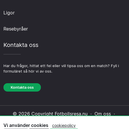
Ligor
Resebyråer
Kontakta oss
Har du frågor, hittat ett fel eller vill tipsa oss om en match? Fyll i
formuläret så hör vi av oss.
Kontakta oss
© 2026 Copyright Fotbollsresa.nu ·
Om oss
·
Kontakta oss
·
Integritetspolicy
·
Cookiepolicy
·
Vi använder cookies
cookiepolicy
Redaktionell policy