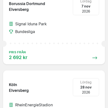
Lördag
Borussia Dortmund
7 nov
Elversberg
2026
Signal Iduna Park
Bundesliga
PRIS FRÅN
2 692 kr
Lördag
Köln
28 nov
Elversberg
2026
RheinEnergieStadion