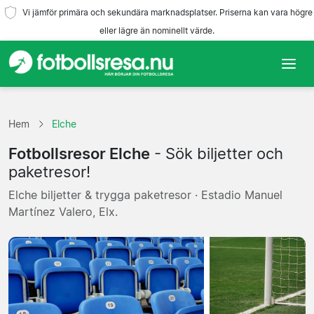
Vi jämför primära och sekundära marknadsplatser. Priserna kan vara högre
eller lägre än nominellt värde.
Hem
Hem
Elche
Lag
Fotbollsresor Elche
- Sök biljetter och
Ligor
paketresor!
Elche biljetter & trygga paketresor · Estadio Manuel
Resebyråer
Martínez Valero, Elx.