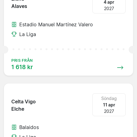
4 apr
Alaves
2027
Estadio Manuel Martínez Valero
La Liga
PRIS FRÅN
1 618 kr
Söndag
Celta Vigo
11 apr
Elche
2027
Balaidos
La Liga