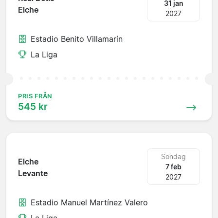
31 jan
Elche
2027
Estadio Benito Villamarín
La Liga
PRIS FRÅN
545 kr
Söndag
Elche
7 feb
Levante
2027
Estadio Manuel Martínez Valero
La Liga