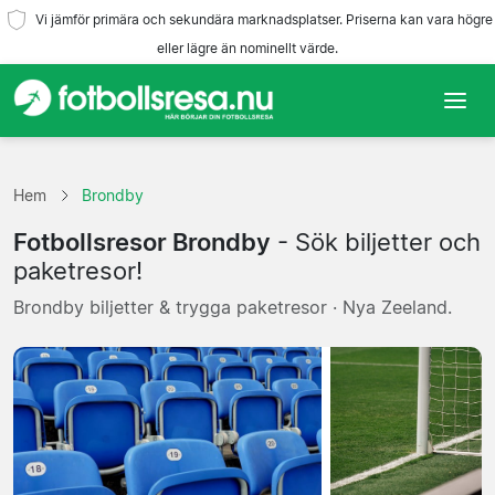
Vi jämför primära och sekundära marknadsplatser. Priserna kan vara högre
eller lägre än nominellt värde.
Hem
Hem
Brondby
Lag
Fotbollsresor Brondby
- Sök biljetter och
Ligor
paketresor!
Brondby biljetter & trygga paketresor · Nya Zeeland.
Resebyråer