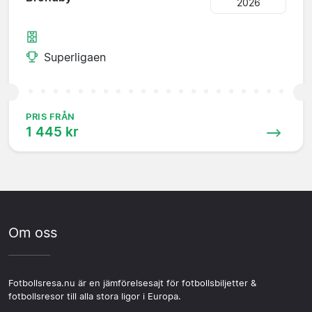
2026
Superligaen
PRIS FRÅN
1 445 kr
Om oss
Fotbollsresa.nu är en jämförelsesajt för fotbollsbiljetter &
fotbollsresor till alla stora ligor i Europa.