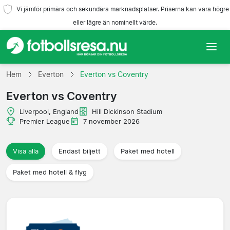
Vi jämför primära och sekundära marknadsplatser. Priserna kan vara högre
eller lägre än nominellt värde.
Hem
Hem
Everton
Everton vs Coventry
Everton vs Coventry
Lag
Liverpool, England
Hill Dickinson Stadium
Ligor
Premier League
7 november 2026
Resebyråer
Visa alla
Endast biljett
Paket med hotell
Paket med hotell & flyg