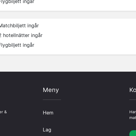
Flygbiljett ingår
Matchbiljett ingår
2 hotellnätter ingår
Flygbiljett ingår
Meny
Ko
er &
Hem
Har
mat
Lag