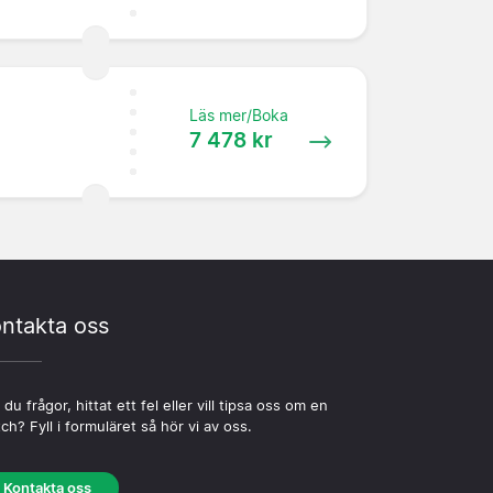
Läs mer/Boka
7 478 kr
ntakta oss
 du frågor, hittat ett fel eller vill tipsa oss om en
ch? Fyll i formuläret så hör vi av oss.
Kontakta oss