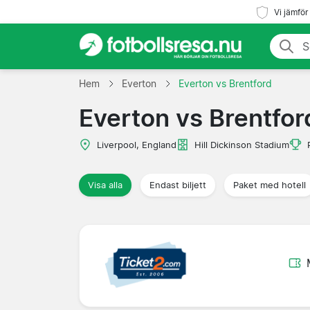
Vi jämför
Hem
Everton
Everton vs Brentford
Everton vs Brentfor
Liverpool, England
Hill Dickinson Stadium
Visa alla
Endast biljett
Paket med hotell