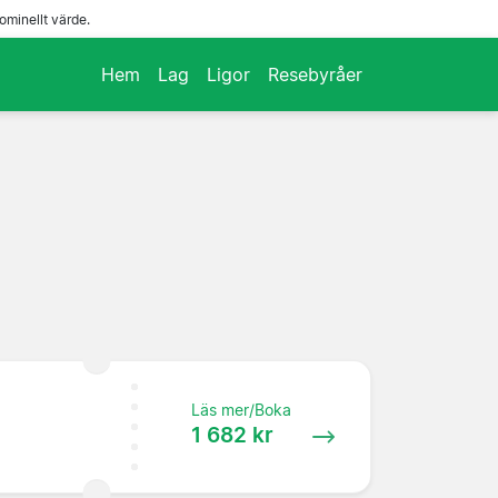
ominellt värde.
Hem
Lag
Ligor
Resebyråer
Läs mer/Boka
1 682 kr