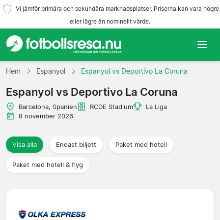
Vi jämför primära och sekundära marknadsplatser. Priserna kan vara högre
eller lägre än nominellt värde.
Hem
Hem
Espanyol
Espanyol vs Deportivo La Coruna
Espanyol vs Deportivo La Coruna
Lag
Barcelona, Spanien
RCDE Stadium
La Liga
Ligor
8 november 2026
Resebyråer
Visa alla
Endast biljett
Paket med hotell
Paket med hotell & flyg