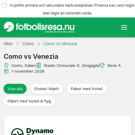
Vi jämför primära och sekundära marknadsplatser. Priserna kan vara högre
eller lägre än nominellt värde.
Hem
Hem
Como
Como vs Venezia
Como vs Venezia
Lag
Como, Italien
Stadio Comunale G. Sinigaglia
Serie A
Ligor
1 november 2026
Resebyråer
Visa alla
Endast biljett
Paket med hotell
Paket med hotell & flyg