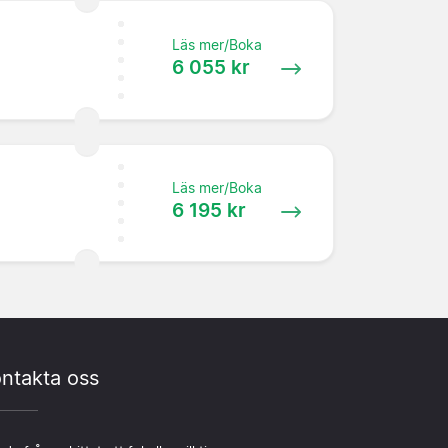
Läs mer/Boka
6 055 kr
Läs mer/Boka
6 195 kr
ntakta oss