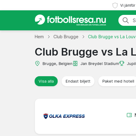
Vi jämför
Hem
Club Brugge
Club Brugge vs La Louv
Club Brugge vs La 
Brugge, Belgien
Jan Breydel Stadium
Jupi
Visa alla
Endast biljett
Paket med hotell