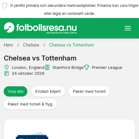
Vi jämför primära och sekundära marknadsplatser. Priserna kan vara högre
eller lägre än nominellt värde.
Hem
Hem
Chelsea
Chelsea vs Tottenham
Chelsea vs Tottenham
Lag
London, England
Stamford Bridge
Premier League
Ligor
24 oktober 2026
Resebyråer
Visa alla
Endast biljett
Paket med hotell
Paket med hotell & flyg