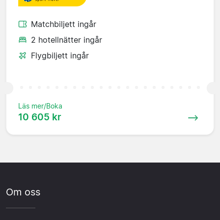
Matchbiljett ingår
2 hotellnätter ingår
Flygbiljett ingår
Läs mer/Boka
10 605 kr
Om oss