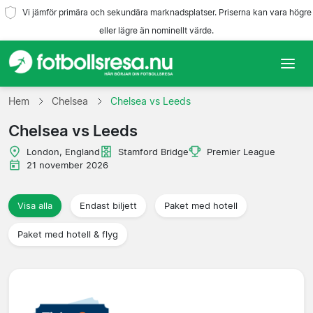
Vi jämför primära och sekundära marknadsplatser. Priserna kan vara högre
eller lägre än nominellt värde.
Hem
Hem
Chelsea
Chelsea vs Leeds
Chelsea vs Leeds
Lag
London, England
Stamford Bridge
Premier League
Ligor
21 november 2026
Resebyråer
Visa alla
Endast biljett
Paket med hotell
Paket med hotell & flyg