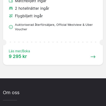
Matchbiljett ingår
2 hotellnätter ingår
Flygbiljett ingår
Auktoriserad återförsäljare, Official Westview & Uber
Voucher
Läs mer/Boka
9 295 kr
Om oss