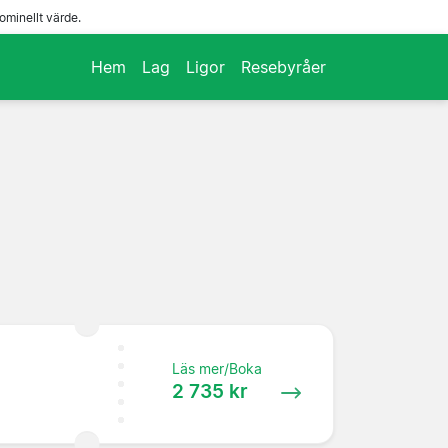
ominellt värde.
Hem
Lag
Ligor
Resebyråer
Läs mer/Boka
2 735 kr