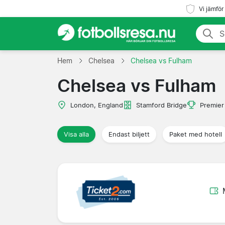
Vi jämför
Hem
Chelsea
Chelsea vs Fulham
Chelsea vs Fulham
London, England
Stamford Bridge
Premier
Visa alla
Endast biljett
Paket med hotell