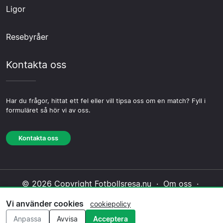
Ligor
Resebyråer
Kontakta oss
Har du frågor, hittat ett fel eller vill tipsa oss om en match? Fyll i
formuläret så hör vi av oss.
Kontakta oss
© 2026 Copyright Fotbollsresa.nu ·
Om oss
·
Kontakta oss
·
Integritetspolicy
·
Cookiepolicy
·
Vi använder cookies
cookiepolicy
Redaktionell policy
Anpassa
Avvisa
Acceptera