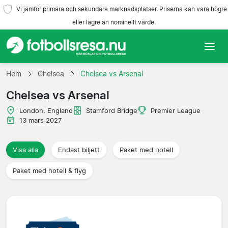
Vi jämför primära och sekundära marknadsplatser. Priserna kan vara högre
eller lägre än nominellt värde.
Hem
Hem
Chelsea
Chelsea vs Arsenal
Chelsea vs Arsenal
Lag
London, England
Stamford Bridge
Premier League
Ligor
13 mars 2027
Resebyråer
Visa alla
Endast biljett
Paket med hotell
Paket med hotell & flyg