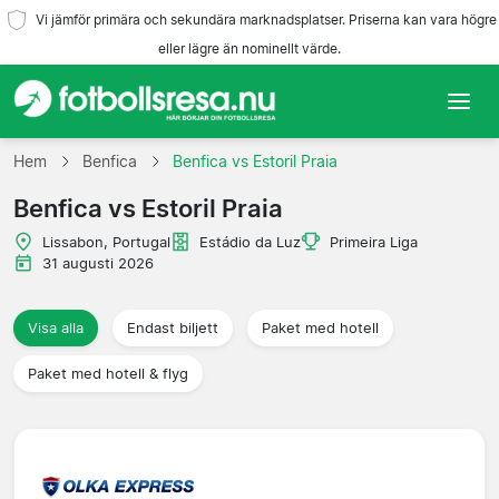
Vi jämför primära och sekundära marknadsplatser. Priserna kan vara högre
eller lägre än nominellt värde.
Hem
Hem
Benfica
Benfica vs Estoril Praia
Benfica vs Estoril Praia
Lag
Lissabon, Portugal
Estádio da Luz
Primeira Liga
Ligor
31 augusti 2026
Resebyråer
Visa alla
Endast biljett
Paket med hotell
Paket med hotell & flyg