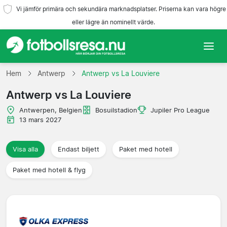
Vi jämför primära och sekundära marknadsplatser. Priserna kan vara högre
eller lägre än nominellt värde.
Hem
Hem
Antwerp
Antwerp vs La Louviere
Antwerp vs La Louviere
Lag
Antwerpen, Belgien
Bosuilstadion
Jupiler Pro League
Ligor
13 mars 2027
Resebyråer
Visa alla
Endast biljett
Paket med hotell
Paket med hotell & flyg